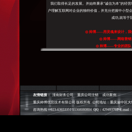
排
我们取得长足的发展。并始终秉承“诚信为本”的经营
名
户理解互联网对企业的独特价值，并充分把握中小型企
不
成功,就等于
稳
定，
◎
帅博
——用灵魂来设计，我
从
◎
帅博
——网络营销
咨
◎
帅博
——专业的团队
询
◎
帅博
——让网站突显
到
实
施，
帮
助
企
友情链接：
潼南财务公司
重庆公司注销
成功案例
业
重庆帅博信息技术有限公司 版权所有 公司地址：重庆渝中区大坪爱华龙都
获
咨询热线：023-63653351 13368080804 QQ：429493702 E-mail：
得
定
向