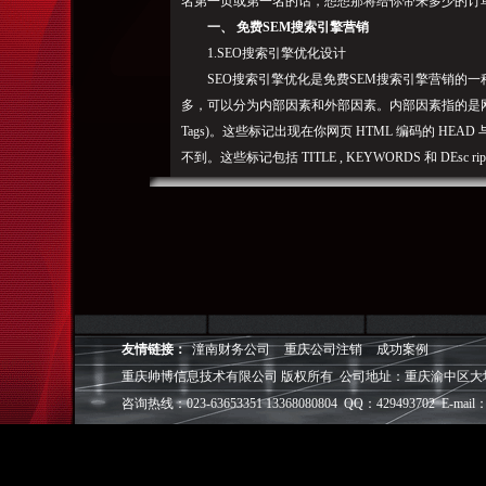
名第一页或第一名的话，想想那将给你带来多少的订
一、 免费SEM搜索引擎营销
1.SEO搜索引擎优化设计
SEO搜索引擎优化是免费SEM搜索引擎营销的一
多，可以分为内部因素和外部因素。内部因素指的是网站本身
Tags)。这些标记出现在你网页 HTML 编码的 HEA
不到。这些标记包括 TITLE , KEYWORDS 和 DEsc rip
TITLE 标记位于HTML网页的HEAD部分。当
器最顶端。如果有人将你的网站保存到“书签”(Netscape)
藏”名。TITLE 标记应该以你网站的正式名称开头，
中，这样做弊大于利。也不要在那里放冗长无用的内
META KEYWORDS 和META DEsc riptI
搜索引擎，使用这些标记的内容来决定你网站的排列位次。用于
TITLE 的基本上一样。而 META KEYWORDS
友情链接：
潼南财务公司
重庆公司注销
成功案例
词，并没有什么益处。因此，挑选出人们真正会用的
重庆帅博信息技术有限公司 版权所有 公司地址：重庆渝中区大坪爱华龙都
应该小写，并且用逗号或空格分开。
咨询热线：023-63653351 13368080804 QQ：429493702 E-mail：
好的HTML标记可以大幅度地提高你的网站推广效
容与常用搜索词的匹配性。如果你网站的关键词在各
者就越多。