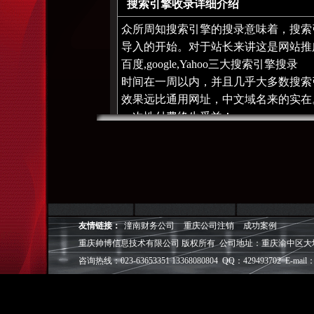
搜索引擎收录
详细介绍
众所周知搜索引擎的搜录意味着，搜索
导入的开始。对于站长来讲这是网站推
百度,google,Yahoo三大搜索引擎搜录
时间在一周以内，并且几乎大多数搜索
效果远比通用网址，中文域名来的实在
一次性付费终生受益！
关键词
网站优化推
通过对您的需
友情链接：
潼南财务公司
重庆公司注销
成功案例
或者付费推
重庆帅博信息技术有限公司 版权所有 公司地址：重庆渝中区大坪爱华龙都
我们是中性
咨询热线：023-63653351 13368080804 QQ：429493702 E-mail：
务，我们的
★公开价：10