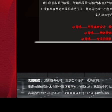
传
我们取得长足的发展。并始终秉承“诚信为本”的经营
资
户理解互联网对企业的独特价值，并充分把握中小型企
料；
成功,就等于
3
、
◎
帅博
——用灵魂来设计，我
县
◎
帅博
——网络营销
渝
◎
帅博
——专业的团队
中
◎
帅博
——让网站突显
区
(1)
渝
北
区
(1)
友情链接：
潼南财务公司
重庆公司注销
成功案例
合
重庆帅博信息技术有限公司 版权所有 公司地址：重庆渝中区大坪爱华龙都
川
咨询热线：023-63653351 13368080804 QQ：429493702 E-mail：
区
(1)
刷