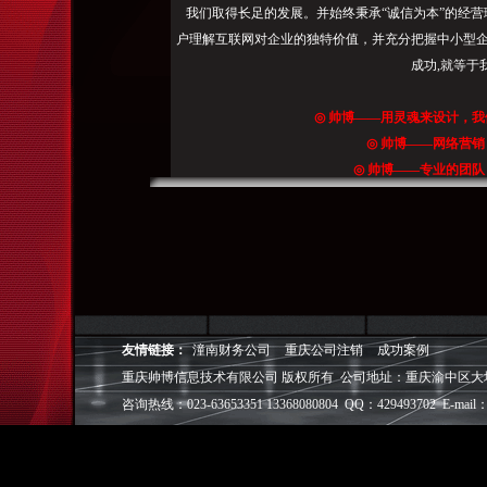
则,
我们取得长足的发展。并始终秉承“诚信为本”的经营
重
户理解互联网对企业的独特价值，并充分把握中小型企
庆
成功,就等于
seo（可
点
◎
帅博
——用灵魂来设计，我
击
◎
帅博
——网络营销
关
◎
帅博
——专业的团队
键
◎
帅博
——让网站突显
词
逐
一
定
位）。
是
友情链接：
潼南财务公司
重庆公司注销
成功案例
拥
重庆帅博信息技术有限公司 版权所有 公司地址：重庆渝中区大坪爱华龙都
有
咨询热线：023-63653351 13368080804 QQ：429493702 E-mail：
SEO
团
队