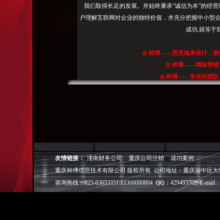
站
我们取得长足的发展。并始终秉承“诚信为本”的经营
优
户理解互联网对企业的独特价值，并充分把握中小型企
化
成功,就等于
公
司
◎
帅博
——用灵魂来设计，我
◎
帅博
——网络营销
◎
帅博
——专业的团队
◎
帅博
——让网站突显
友情链接：
潼南财务公司
重庆公司注销
成功案例
重庆帅博信息技术有限公司 版权所有 公司地址：重庆渝中区大坪爱华龙都
咨询热线：023-63653351 13368080804 QQ：429493702 E-mail：