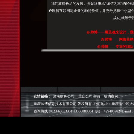
责
搜
我们取得长足的发展。并始终秉承“诚信为本”的经营
声
索
户理解互联网对企业的独特价值，并充分把握中小型企
明
的
成功,就等于
您
是：
自
◎
帅博
——用灵魂来设计，我
成
◎
帅博
——网络营销
立
◎
帅博
——专业的团队
以
◎
帅博
——让网站突显
来，
为
访
客
和
客
友情链接：
潼南财务公司
重庆公司注销
成功案例
服
重庆帅博信息技术有限公司 版权所有 公司地址：重庆渝中区大坪爱华龙都
建
咨询热线：023-63653351 13368080804 QQ：429493702 E-mail：
立
快
速