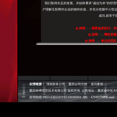
通
我们取得长足的发展。并始终秉承“诚信为本”的经营
过
户理解互联网对企业的独特价值，并充分把握中小型企
网
成功,就等于
站
关
◎
帅博
——用灵魂来设计，我
键
◎
帅博
——网络营销
词
◎
帅博
——专业的团队
排
◎
帅博
——让网站突显
名,
拒
绝
忽
悠！
百
友情链接：
潼南财务公司
重庆公司注销
成功案例
度
重庆帅博信息技术有限公司 版权所有 公司地址：重庆渝中区大坪爱华龙都
关
咨询热线：023-63653351 13368080804 QQ：429493702 E-mail：
键
词
排