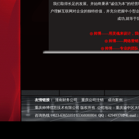
体
我们取得长足的发展。并始终秉承“诚信为本”的经营
的
户理解互联网对企业的独特价值，并充分把握中小型企
网
成功,就等于
络
营
◎
帅博
——用灵魂来设计，我
销
◎
帅博
——网络营销
方
◎
帅博
——专业的团队
案，
◎
帅博
——让网站突显
百
度、
刘
先
生：
全
友情链接：
潼南财务公司
重庆公司注销
成功案例
国
重庆帅博信息技术有限公司 版权所有 公司地址：重庆渝中区大坪爱华龙都
论
咨询热线：023-63653351 13368080804 QQ：429493702 E-mail：
坛、
企
业