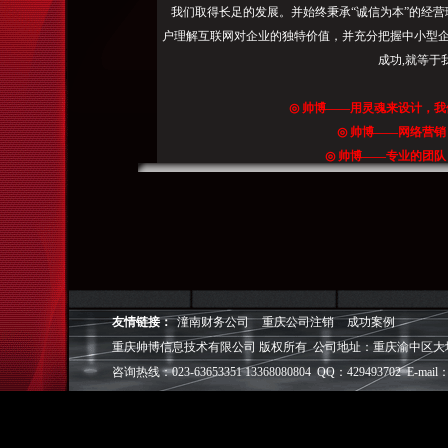
统|
我们取得长足的发展。并始终秉承“诚信为本”的经营
产
户理解互联网对企业的独特价值，并充分把握中小型企
品
成功,就等于
型
号："制
◎
帅博
——用灵魂来设计，我
袋
◎
帅博
——网络营销
机"等
◎
帅博
——专业的团队
各
◎
帅博
——让网站突显
主
要
产
品
词
百
友情链接：
潼南财务公司
重庆公司注销
成功案例
度
重庆帅博信息技术有限公司 版权所有 公司地址：重庆渝中区大坪爱华龙都
首
咨询热线：023-63653351 13368080804 QQ：429493702 E-mail：
页
排
名。