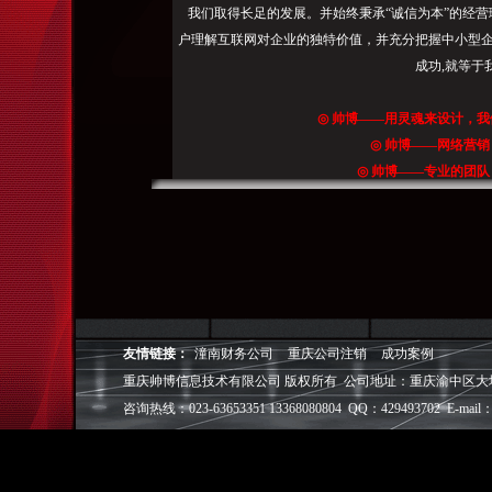
网
我们取得长足的发展。并始终秉承“诚信为本”的经营
站
户理解互联网对企业的独特价值，并充分把握中小型企
停
成功,就等于
留
时
◎
帅博
——用灵魂来设计，我
间
◎
帅博
——网络营销
长/2017/07/27
◎
帅博
——专业的团队
通
◎
帅博
——让网站突显
过
手
机
网
站
进
友情链接：
潼南财务公司
重庆公司注销
成功案例
行
重庆帅博信息技术有限公司 版权所有 公司地址：重庆渝中区大坪爱华龙都
营
咨询热线：023-63653351 13368080804 QQ：429493702 E-mail：
销/2017/07/26
网
站